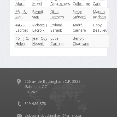
Morel
Morel
Desrochers
Colbourne
Carle
#3 - B.
Benoit
Gilles
Serge
Manon
Viau
Viau
Demers
Ménard
Rochon
#4 - R.
Richard J
Roland
André
Dany
Lacroix
Lacroix
Sarault
Carriere
Beaulieu
#5 - J-G.
Jean-Guy
Luce
Benoit
Hébert
Hébert
Cormier
Chartrand
626 av. de Buckingham C.P. 2833
Gatineau, QC
J8L 2X2
819-986-3781
clubcurlingbuckingham@gmail.com