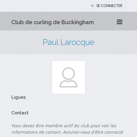
SE CONNECTER
Club de curling de Buckingham
Paul Larocque
Ligues
Contact
Vous devez être membre actif du club pour voir les
informations de contact. Assurez-vous d'être connecté