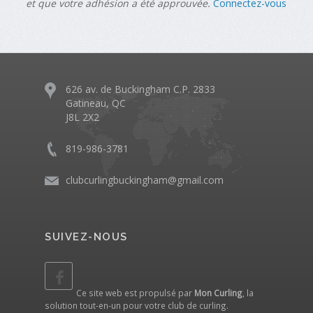
et que votre adhésion a été approuvée.
Connectez-vous
626 av. de Buckingham C.P. 2833
Gatineau, QC
J8L 2X2
819-986-3781
clubcurlingbuckingham@gmail.com
SUIVEZ-NOUS
Ce site web est propulsé par
Mon Curling
, la
solution tout-en-un pour votre club de curling.