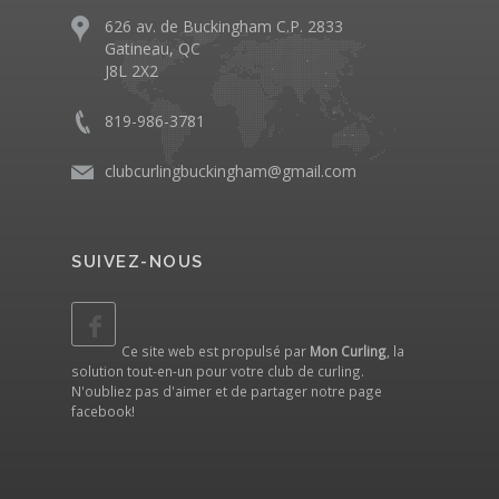
626 av. de Buckingham C.P. 2833
Gatineau, QC
J8L 2X2
819-986-3781
clubcurlingbuckingham@gmail.com
SUIVEZ-NOUS
Ce site web est propulsé par
Mon Curling
, la
solution tout-en-un pour votre club de curling.
N'oubliez pas d'aimer et de partager notre
page
facebook
!