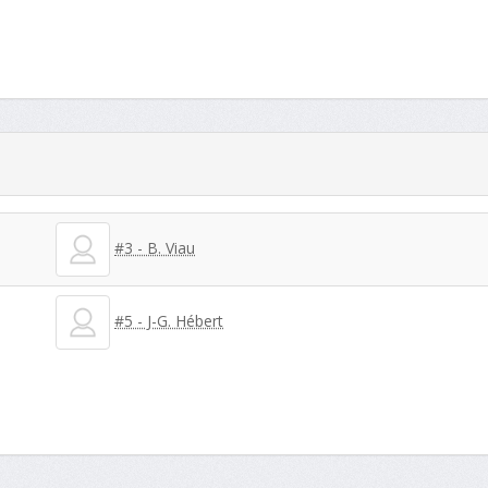
#3 - B. Viau
#5 - J-G. Hébert