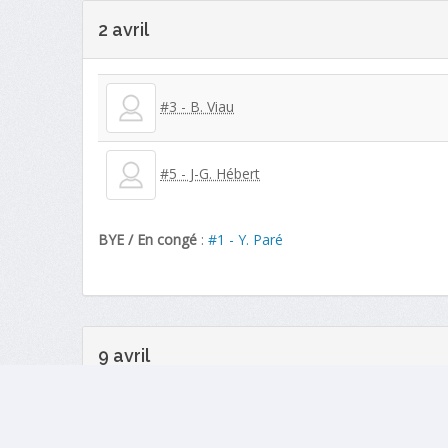
2 avril
#3 - B. Viau
#5 - J-G. Hébert
BYE / En congé
:
#1 - Y. Paré
9 avril
#1 - Y. Paré