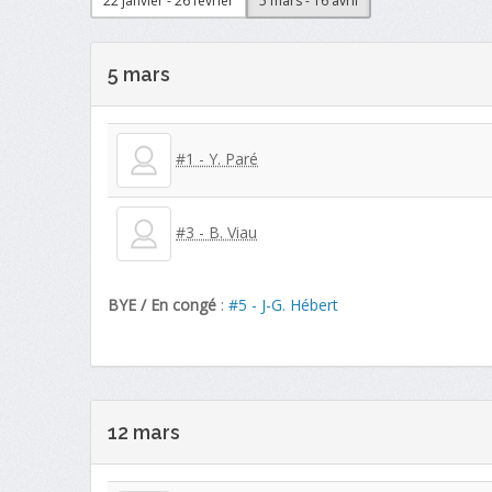
22 janvier - 26 février
5 mars - 16 avril
5 mars
#1 - Y. Paré
#3 - B. Viau
BYE / En congé
:
#5 - J-G. Hébert
12 mars