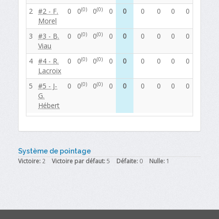
(0)
(0)
2
#2 - F.
0
0
0
0
0
0
0
0
0
0
0
Morel
(0)
(0)
3
#3 - B.
0
0
0
0
0
0
0
0
0
0
0
Viau
(0)
(0)
4
#4 - R.
0
0
0
0
0
0
0
0
0
0
0
Lacroix
(0)
(0)
5
#5 - J-
0
0
0
0
0
0
0
0
0
0
0
G.
Hébert
Système de pointage
Victoire:
2
Victoire par défaut:
5
Défaite:
0
Nulle:
1