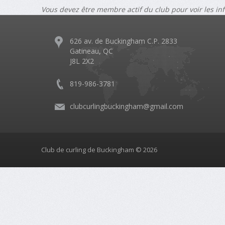
Vous devez être membre actif du club pour voir les in
626 av. de Buckingham C.P. 2833
Gatineau, QC
J8L 2X2
819-986-3781
clubcurlingbuckingham@gmail.com
Club de curling de Buckingham © 2026