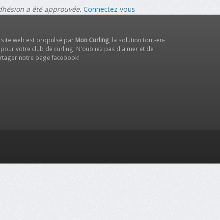
adhésion a été approuvée.
Connectez-vous
 site web est propulsé par
Mon Curling
, la solution tout-en-
 pour votre club de curling. N'oubliez pas d'aimer et de
rtager notre
page facebook
!