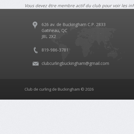
Vous devez être membre actif du club pour voir les in
626 av. de Buckingham C.P. 2833
Gatineau, QC
J8L 2X2
819-986-3781
clubcurlingbuckingham@gmail.com
Club de curling de Buckingham © 2026