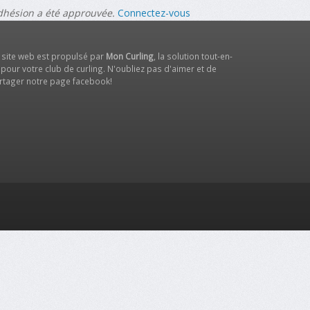
adhésion a été approuvée.
Connectez-vous
 site web est propulsé par
Mon Curling
, la solution tout-en-
 pour votre club de curling. N'oubliez pas d'aimer et de
rtager notre
page facebook
!