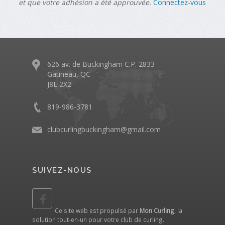
et que votre adhésion a été approuvée.
Connectez-vous
626 av. de Buckingham C.P. 2833
Gatineau, QC
J8L 2X2
819-986-3781
clubcurlingbuckingham@gmail.com
SUIVEZ-NOUS
Ce site web est propulsé par
Mon Curling
, la
solution tout-en-un pour votre club de curling.