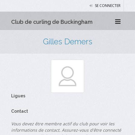
SE CONNECTER
Club de curling de Buckingham
Gilles Demers
Ligues
Contact
Vous devez être membre actif du club pour voir les
informations de contact. Assurez-vous d'être connecté