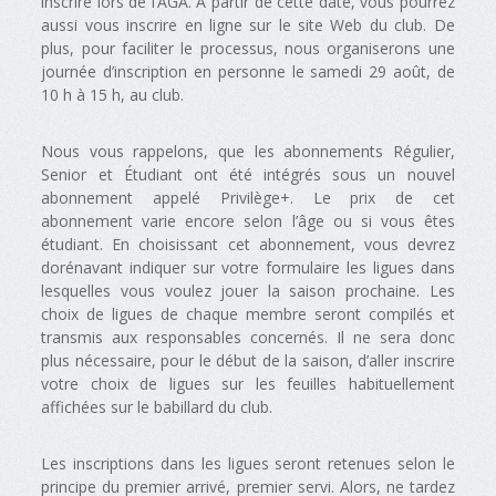
inscrire lors de l’AGA. À partir de cette date, vous pourrez
aussi vous inscrire en ligne sur le site Web du club. De
plus, pour faciliter le processus, nous organiserons une
journée d’inscription en personne le samedi 29 août, de
10 h à 15 h, au club.
Nous vous rappelons, que les abonnements Régulier,
Senior et Étudiant ont été intégrés sous un nouvel
abonnement appelé Privilège+. Le prix de cet
abonnement varie encore selon l’âge ou si vous êtes
étudiant. En choisissant cet abonnement, vous devrez
dorénavant indiquer sur votre formulaire les ligues dans
lesquelles vous voulez jouer la saison prochaine. Les
choix de ligues de chaque membre seront compilés et
transmis aux responsables concernés. Il ne sera donc
plus nécessaire, pour le début de la saison, d’aller inscrire
votre choix de ligues sur les feuilles habituellement
affichées sur le babillard du club.
Les inscriptions dans les ligues seront retenues selon le
principe du premier arrivé, premier servi. Alors, ne tardez