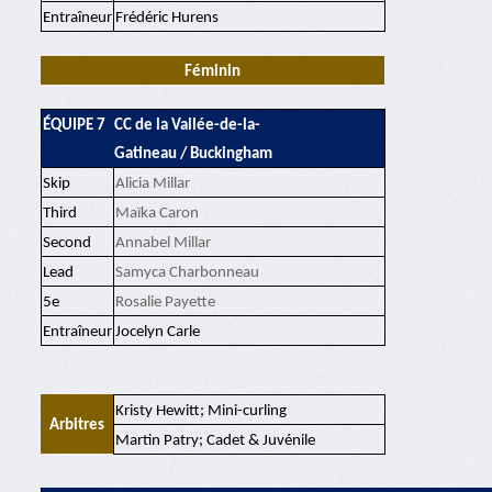
Entraîneur
Frédéric Hurens
Féminin
ÉQUIPE 7
CC de la Vallée-de-la-
Gatineau / Buckingham
Skip
Alicia Millar
Third
Maïka Caron
Second
Annabel Millar
Lead
Samyca Charbonneau
5e
Rosalie Payette
Entraîneur
Jocelyn Carle
Kristy Hewitt; Mini-curling
Arbitres
Martin Patry; Cadet & Juvénile