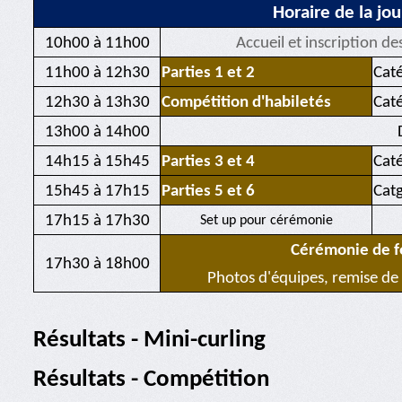
Horaire de la jo
10h00 à 11h00
Accueil et inscription de
11h00 à 12h30
Parties 1 et 2
Caté
12h30 à 13h30
Compétition d'habiletés
Caté
13h00 à 14h00
14h15 à 15h45
Parties 3 et 4
Caté
15h45 à 17h15
Parties 5 et 6
Catg
17h15 à 17h30
Set up pour cérémonie
Cérémonie de f
17h30 à 18h00
Photos d'équipes, remise de 
Résultats - Mini-curling
Résultats - Compétition