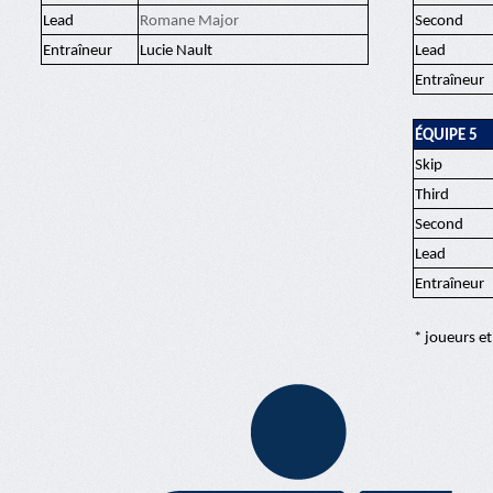
Lead
Romane Major
Second
Entraîneur
Lucie Nault
Lead
Entraîneur
ÉQUIPE 5
Skip
Third
Second
Lead
Entraîneur
* joueurs et