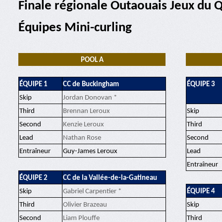
Finale régionale Outaouais Jeux du
Équipes Mini-curling
POOL A
ÉQUIPE 1
CC de Buckingham
ÉQUIPE 3
Skip
Jordan Donovan *
Third
Brennan Leroux
Skip
Second
Kenzie Leroux
Third
Lead
Nathan Rose
Second
Entraîneur
Guy-James Leroux
Lead
Entraîneur
ÉQUIPE 2
CC de la Vallée-de-la-Gatineau
Skip
Gabriel Carpentier *
ÉQUIPE 4
Third
Olivier Brazeau
Skip
Second
Liam Plouffe
Third