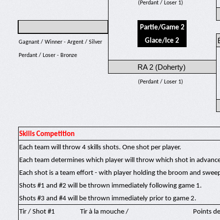
(Perdant / Loser 1)
Partie/Game 2
Glace/Ice 2
Gagnant / Winner - Argent / Silver
Perdant / Loser - Bronze
RA 2 (Doherty)
(Perdant / Loser 1)
Skills Competition
Each team will throw 4 skills shots. One shot per player.
Each team determines which player will throw which shot in advance
Each shot is a team effort - with player holding the broom and swee
Shots #1 and #2 will be thrown immediately following game 1.
Shots #3 and #4 will be thrown immediately prior to game 2.
Tir / Shot #1
Tir à la mouche /
Points de