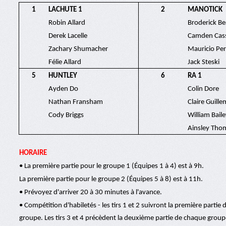
1
LACHUTE 1
2
MANOTICK
Robin Allard
Broderick B
Derek Lacelle
Camden Cas
Zachary Shumacher
Mauricio Pe
Félie Allard
Jack Steski
5
HUNTLEY
6
RA 1
Ayden Do
Colin Dore
Nathan Fransham
Claire Guill
Cody Briggs
William Bail
Ainsley Th
HORAIRE
• La première partie pour le groupe 1 (Équipes 1 à 4) est à 9h.
La première partie pour le groupe 2 (Équipes 5 à 8) est à 11h.
• Prévoyez d'arriver 20 à 30 minutes à l'avance.
• Compétition d'habiletés - les tirs 1 et 2 suivront la première partie
groupe. Les tirs 3 et 4 précèdent la deuxième partie de chaque group