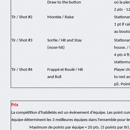
Draw to the button
où la pie
2 pts - 1
Tir / Shot #2
Montée / Raise
Stationar
1 pt if r
au bouton
Tir / Shot #3
Sortie / Hit and Stay
Stationa
(nose-hit)
house. / 
4 pts 4 f
stationna
Tir / Shot #4
Frappé et Roulé / Hit
Player ch
and Roll
to rest a
pi). Poin
Prix
La compétition d'habiletés est un événement d'équipe. Les point cu
équipe déterminent les 3 meilleures équipes dans l'ensemble pour le
Maximum de points par équipe = 20 pts. (5 points par tir)