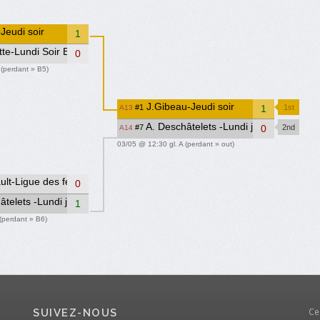
Jeudi soir
1
te-Lundi Soir B
0
 (perdant » B5)
J.Gibeau-Jeudi soir
#1
1
1st
A13
A. Deschâtelets -Lundi jour
#7
0
2nd
A14
03/05 @ 12:30 gl. A (perdant » out)
lt-Ligue des femmes
0
telets -Lundi jour
1
(perdant » B6)
Ce
SUIVEZ-NOUS