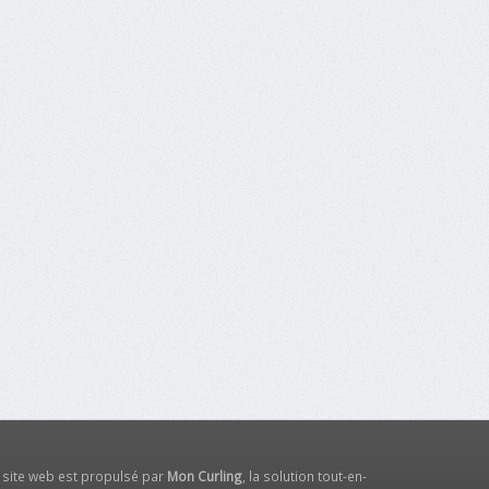
 site web est propulsé par
Mon Curling
, la solution tout-en-