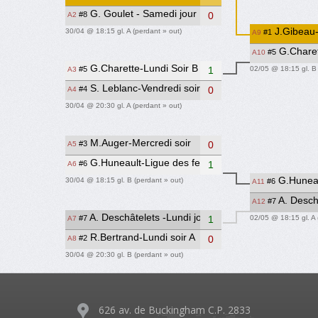
G. Goulet - Samedi jour
#8
0
A2
J.Gibeau-
30/04 @ 18:15 gl. A (perdant » out)
#1
A9
G.Charet
#5
A10
G.Charette-Lundi Soir B
02/05 @ 18:15 gl. B
#5
1
A3
S. Leblanc-Vendredi soir
#4
0
A4
30/04 @ 20:30 gl. A (perdant » out)
M.Auger-Mercredi soir
#3
0
A5
G.Huneault-Ligue des femmes
#6
1
A6
G.Huneau
30/04 @ 18:15 gl. B (perdant » out)
#6
A11
A. Deschâ
#7
A12
A. Deschâtelets -Lundi jour
02/05 @ 18:15 gl. A 
#7
1
A7
R.Bertrand-Lundi soir A
#2
0
A8
30/04 @ 20:30 gl. B (perdant » out)
626 av. de Buckingham C.P. 2833