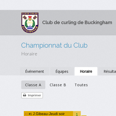
Club de curling de Buckingham
Championnat du Club
Horaire
Événement
Équipes
Horaire
Résulta
Classe A
Classe B
Toutes
Imprimer
J.Gibeau-Jeudi soir
#1
1
A1