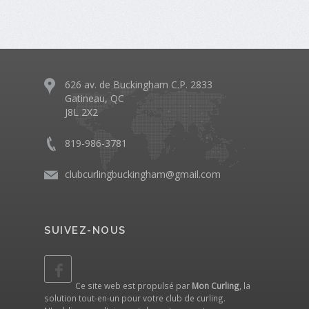
626 av. de Buckingham C.P. 2833
Gatineau, QC
J8L 2X2
819-986-3781
clubcurlingbuckingham@gmail.com
SUIVEZ-NOUS
Ce site web est propulsé par
Mon Curling
, la
solution tout-en-un pour votre club de curling.