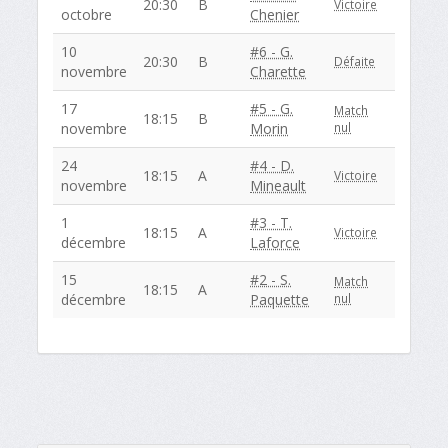
20:30
B
Victoire
octobre
Chenier
10
#6 - G.
20:30
B
Défaite
novembre
Charette
17
#5 - G.
Match
18:15
B
novembre
Morin
nul
24
#4 - D.
18:15
A
Victoire
novembre
Mineault
1
#3 - T.
18:15
A
Victoire
décembre
Laforce
15
#2 - S.
Match
18:15
A
décembre
Paquette
nul