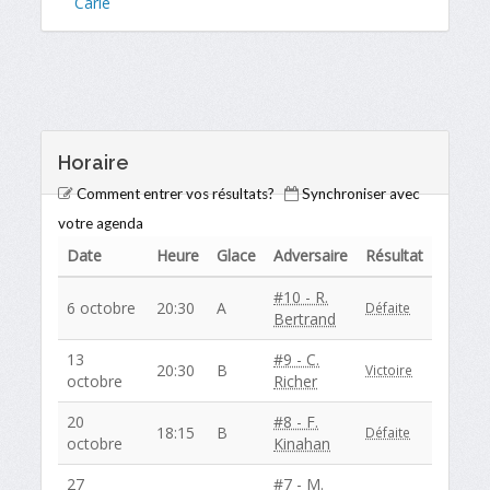
Carle
Horaire
Comment entrer vos résultats?
Synchroniser avec
votre agenda
Date
Heure
Glace
Adversaire
Résultat
#10 - R.
6 octobre
20:30
A
Défaite
Bertrand
13
#9 - C.
20:30
B
Victoire
octobre
Richer
20
#8 - F.
18:15
B
Défaite
octobre
Kinahan
27
#7 - M.