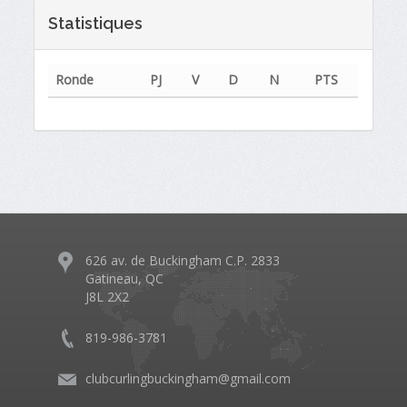
Statistiques
Ronde
PJ
V
D
N
PTS
626 av. de Buckingham C.P. 2833
Gatineau, QC
J8L 2X2
819-986-3781
clubcurlingbuckingham@gmail.com