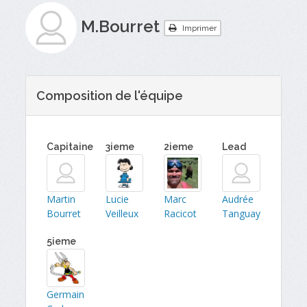
M.Bourret
Imprimer
Composition de l'équipe
Capitaine
3ieme
2ieme
Lead
Martin
Lucie
Marc
Audrée
Bourret
Veilleux
Racicot
Tanguay
5ieme
Germain