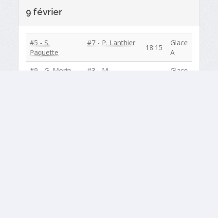
9 février
#5 - S.
#7 - P. Lanthier
Glace
18:15
Paquette
A
#9 - G. Morin
#3 - M.
Glace
18:15
Mineault
B
#4 - M. Bourret
#8 - G. Charette
Glace
20:30
A
#1 - R. Kinahan
#6 - R. Bertrand
Glace
20:30
B
BYE / En congé
:
#10 - D. Mineault
,
#2 - G-J. Leroux