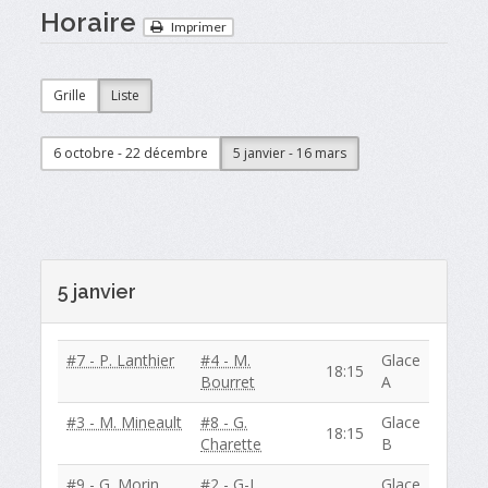
Horaire
Imprimer
Grille
Liste
6 octobre - 22 décembre
5 janvier - 16 mars
5 janvier
#7 - P. Lanthier
#4 - M.
Glace
18:15
Bourret
A
#3 - M. Mineault
#8 - G.
Glace
18:15
Charette
B
#9 - G. Morin
#2 - G-J.
Glace