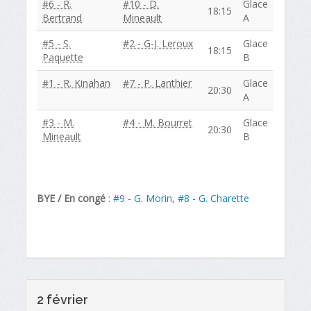
#6 - R.
#10 - D.
Glace
18:15
Bertrand
Mineault
A
#5 - S.
#2 - G-J. Leroux
Glace
18:15
Paquette
B
#1 - R. Kinahan
#7 - P. Lanthier
Glace
20:30
A
#3 - M.
#4 - M. Bourret
Glace
20:30
Mineault
B
BYE / En congé
:
#9 - G. Morin
,
#8 - G. Charette
2 février