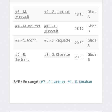
#3 - M.
#2 - G-J. Leroux
Glace
18:15
Mineault
A
#4 - M. Bourret
#10 - D.
Glace
18:15
Mineault
B
#9 - G. Morin
#5 - S. Paquette
Glace
20:30
A
#6 - R.
#8 - G. Charette
Glace
20:30
Bertrand
B
BYE / En congé
:
#7 - P. Lanthier
,
#1 - R. Kinahan