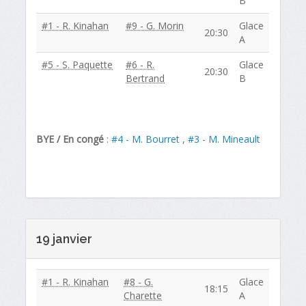
B
#1 - R. Kinahan
#9 - G. Morin
Glace
20:30
A
#5 - S. Paquette
#6 - R.
Glace
20:30
Bertrand
B
BYE / En congé
:
#4 - M. Bourret
,
#3 - M. Mineault
19 janvier
#1 - R. Kinahan
#8 - G.
Glace
18:15
Charette
A