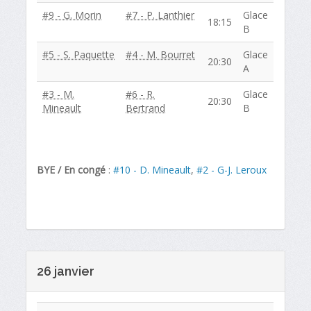
#9 - G. Morin
#7 - P. Lanthier
Glace
18:15
B
#5 - S. Paquette
#4 - M. Bourret
Glace
20:30
A
#3 - M.
#6 - R.
Glace
20:30
Mineault
Bertrand
B
BYE / En congé
:
#10 - D. Mineault
,
#2 - G-J. Leroux
26 janvier