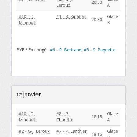
20:30
Leroux
A
#10 - D.
#1 - R. Kinahan
Glace
20:30
Mineault
B
BYE / En congé
:
#6 - R. Bertrand
,
#5 - S. Paquette
12 janvier
#10 - D.
#8 - G.
Glace
18:15
Mineault
Charette
A
#2 - G-J. Leroux
#7 - P. Lanthier
Glace
18:15