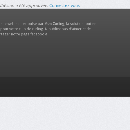
adhésion a été approuvée.
Connectez-vous
 site web est propulsé par
Mon Curling
, la solution tout-en-
 pour votre club de curling. N'oubliez pas d'aimer et de
rtager notre
page facebook
!