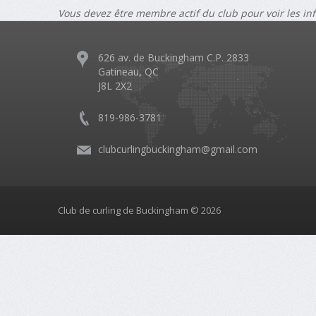
Vous devez être membre actif du club pour voir les in
626 av. de Buckingham C.P. 2833
Gatineau, QC
J8L 2X2
819-986-3781
clubcurlingbuckingham@gmail.com
Club de curling de Buckingham © 2026