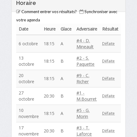
Horaire
Comment entrer vos résultats?
Synchroniser avec
votre agenda
Date
Heure
Glace
Adversaire
Résultat
#4 - D.
6 octobre
18:15
A
Défaite
Mineault
13
#2 - S.
18:15
B
Défaite
octobre
Paquette
20
#9 - C.
18:15
A
Défaite
octobre
Richer
27
#1 -
20:30
B
Défaite
octobre
M.Bourret
10
#5 - G.
18:15
A
Défaite
novembre
Morin
17
#3 - T.
20:30
B
Défaite
novembre
Laforce