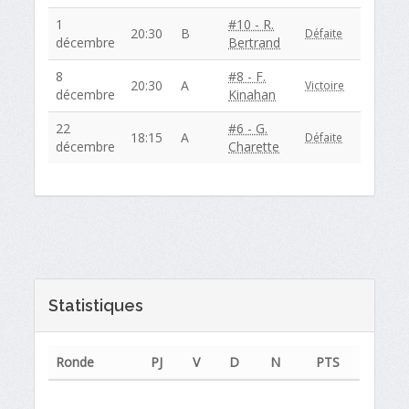
1
#10 - R.
20:30
B
Défaite
décembre
Bertrand
8
#8 - F.
20:30
A
Victoire
décembre
Kinahan
22
#6 - G.
18:15
A
Défaite
décembre
Charette
Statistiques
Ronde
PJ
V
D
N
PTS