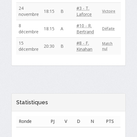
24
#3 - T.
18:15
B
Victoire
novembre
Laforce
8
#10 - R.
18:15
A
Défaite
décembre
Bertrand
15
#8 - F.
Match
20:30
B
décembre
Kinahan
nul
Statistiques
Ronde
PJ
V
D
N
PTS