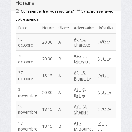
Horaire
Comment entrer vos résultats?
Synchroniser avec
votre agenda
Date
Heure
Glace
Adversaire
Résultat
13
#6 - G.
20:30
A
Défaite
octobre
Charette
20
#4 - D.
20:30
B
Victoire
octobre
Mineault
27
#2 - S.
18:15
A
Défaite
octobre
Paquette
3
#9 - C.
20:30
A
Victoire
novembre
Richer
10
#7 - M.
18:15
A
Victoire
novembre
Chenier
17
#1 -
Match
18:15
B
novembre
M.Bourret
nul