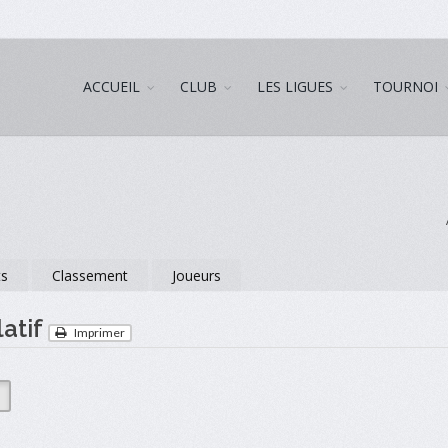
ACCUEIL
CLUB
LES LIGUES
TOURNOI
ts
Classement
Joueurs
atif
Imprimer