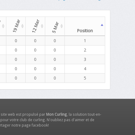
ar
19 Mar
12 Mar
5 Mar
Position
0
0
0
1
0
0
0
2
0
0
0
3
0
0
0
4
0
0
0
5
 site web est propulsé par
Mon Curling
, la solution tout-en-
 pour votre club de curling. N'oubliez pas d'aimer et de
rtager notre
page facebook
!