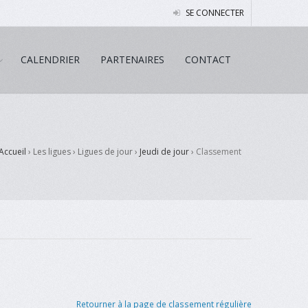
SE CONNECTER
CALENDRIER
PARTENAIRES
CONTACT
Accueil
› Les ligues › Ligues de jour ›
Jeudi de jour
›
Classement
Retourner à la page de classement régulière