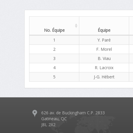
No. Équipe
Équipe
1
Y. Paré
2
F. Morel
3
B. Viau
4
R. Lacroix
5
J-G. Hébert
626 av. de Buckingham C.P. 2833
Gatineau, QC
J8L 2X2