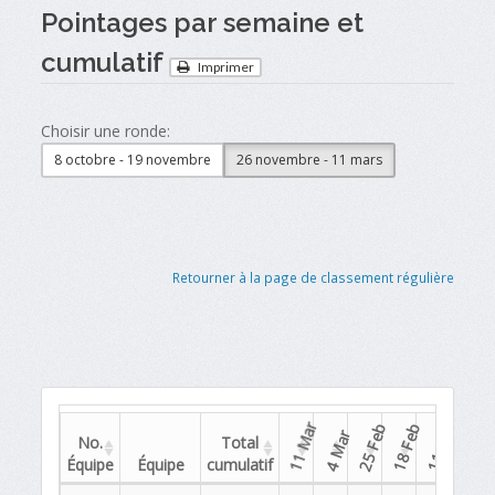
Pointages par semaine et
cumulatif
Imprimer
Choisir une ronde:
8 octobre - 19 novembre
26 novembre - 11 mars
Retourner à la page de classement régulière
11 Mar
25 Feb
18 Feb
11 Feb
4 Mar
4 Feb
No.
Total
Équipe
Équipe
cumulatif