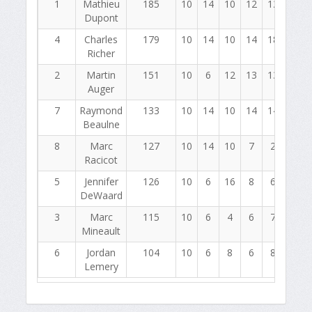
1
Mathieu
185
10
14
10
12
12
14
Dupont
4
Charles
179
10
14
10
14
18
14
Richer
2
Martin
151
10
6
12
13
13
12
Auger
7
Raymond
133
10
14
10
14
14
6
Beaulne
8
Marc
127
10
14
10
7
2
15
Racicot
5
Jennifer
126
10
6
16
8
6
8
DeWaard
3
Marc
115
10
6
4
6
7
6
Mineault
6
Jordan
104
10
6
8
6
8
5
Lemery