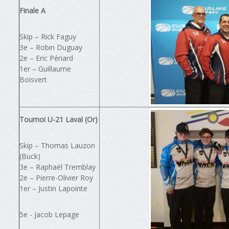
Finale A
Skip – Rick Faguy
3e – Robin Duguay
2e – Eric Périard
1er – Guillaume
Boisvert
Tournoi U-21 Laval (Or)
Skip – Thomas Lauzon
(Buck)
3e – Raphaël Tremblay
2e – Pierre-Olivier Roy
1er – Justin Lapointe
5e - Jacob Lepage