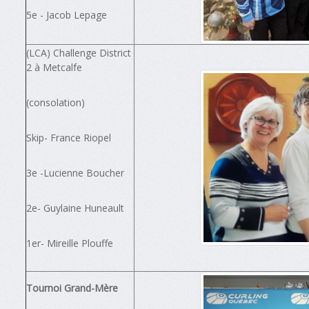
5e - Jacob Lepage
(LCA) Challenge District
2 à Metcalfe
(consolation)
Skip- France Riopel
3e -Lucienne Boucher
2e- Guylaine Huneault
1er- Mireille Plouffe
Tournoi Grand-Mère