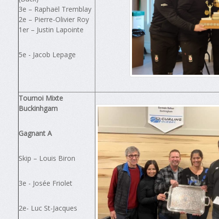
3e – Raphaël Tremblay
2e – Pierre-Olivier Roy
1er – Justin Lapointe
5e - Jacob Lepage
Tournoi Mixte
Buckinhgam
Gagnant A
Skip – Louis Biron
3e - Josée Friolet
2e- Luc St-Jacques