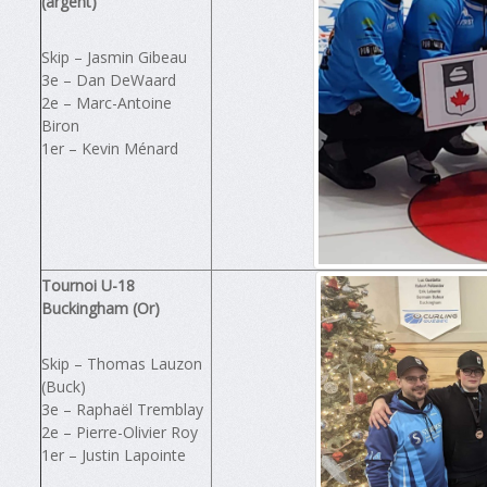
(argent)
Skip – Jasmin Gibeau
3e – Dan DeWaard
2e – Marc-Antoine
Biron
1er – Kevin Ménard
Tournoi U-18
Buckingham (Or)
Skip – Thomas Lauzon
(Buck)
3e – Raphaël Tremblay
2e – Pierre-Olivier Roy
1er – Justin Lapointe