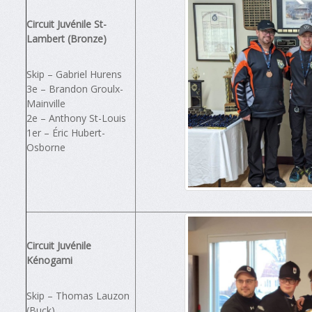
Circuit Juvénile St-
Lambert (Bronze)
Skip – Gabriel Hurens
3e – Brandon Groulx-
Mainville
2e – Anthony St-Louis
1er – Éric Hubert-
Osborne
Circuit Juvénile
Kénogami
Skip – Thomas Lauzon
(Buck)