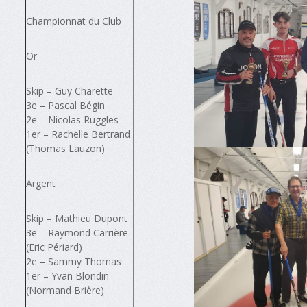
Championnat du Club
Or
Skip – Guy Charette
3e – Pascal Bégin
2e – Nicolas Ruggles
1er – Rachelle Bertrand
(Thomas Lauzon)
Argent
Skip – Mathieu Dupont
3e – Raymond Carrière
(Eric Périard)
2e – Sammy Thomas
1er – Yvan Blondin
(Normand Brière)