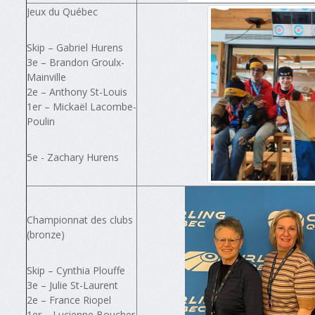
Jeux du Québec
Skip – Gabriel Hurens
3e – Brandon Groulx-
Mainville
2e – Anthony St-Louis
1er – Mickaël Lacombe-
Poulin
5e - Zachary Hurens
Championnat des clubs
(bronze)
Skip – Cynthia Plouffe
3e – Julie St-Laurent
2e – France Riopel
1er – Lucienne Boucher