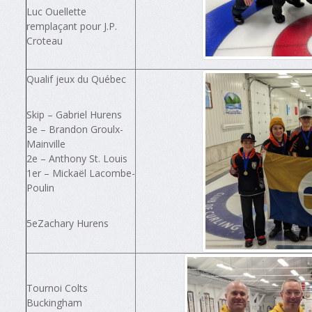
Luc Ouellette
remplaçant pour J.P.
Croteau
Qualif jeux du Québec
Skip – Gabriel Hurens
3e – Brandon Groulx-
Mainville
2e – Anthony St. Louis
1er – Mickaël Lacombe-
Poulin
5eZachary Hurens
Tournoi Colts
Buckingham