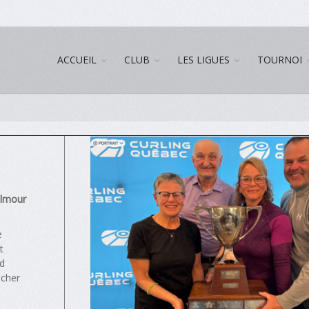
ACCUEIL
CLUB
LES LIGUES
TOURNOI
Gilmour
e
t
nd
ucher