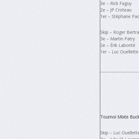
3e – Rick Faguy
2e – JP Croteau
1er – Stéphane Pa
Skip – Roger Bertr
3e – Martin Patry
2e – Érik Labonté
1er – Luc Ouellette
Tournoi Mixte Buc
Skip – Luc Ouellett