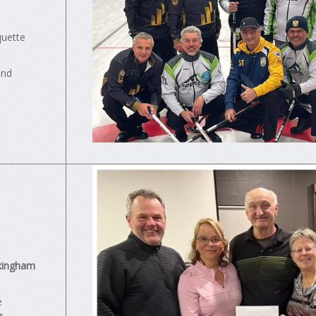
quette
and
kingham
e