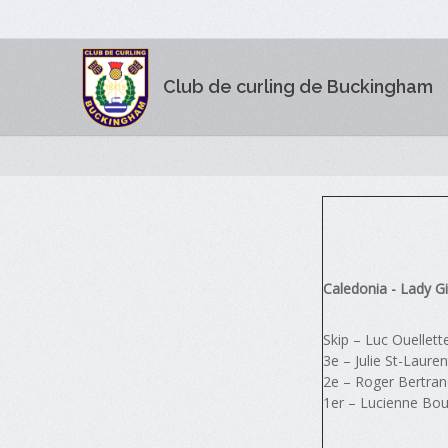
Club de curling de Buckingham
Caledonia - Lady 
Skip – Luc Ouellett
3e – Julie St-Lauren
2e – Roger Bertra
1er – Lucienne Bo