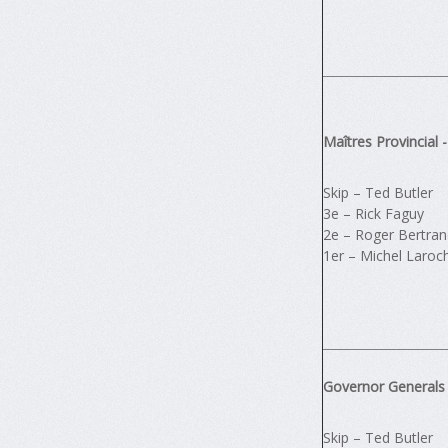
Maîtres Provincial
Skip – Ted Butler
3e – Rick Faguy
2e – Roger Bertra
1er – Michel Laroc
Governor Generals
Skip – Ted Butler