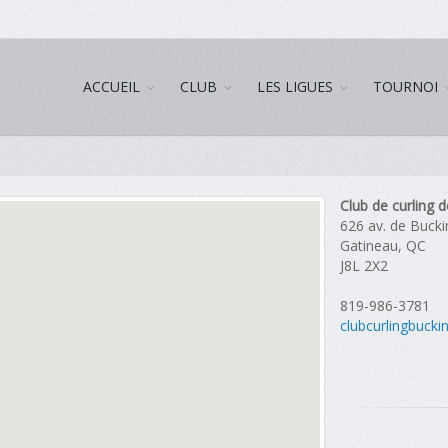
ACCUEIL
CLUB
LES LIGUES
TOURNOI
Club de curling
626 av. de Buck
Gatineau, QC
J8L 2X2
819-986-3781
clubcurlingbuc