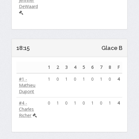
Jennifer
DeWaard
18:15
Glace B
1
2
3
4
5
6
7
8
F
#1 -
1
0
1
0
1
0
1
0
4
Mathieu
Dupont
#4 -
0
1
0
1
0
1
0
1
4
Charles
Richer