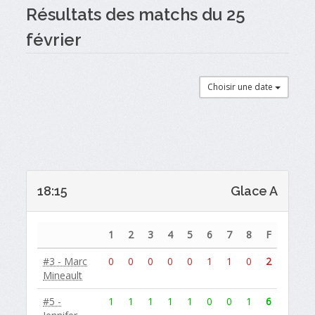
Résultats des matchs du 25
février
Choisir une date
18:15
Glace A
1
2
3
4
5
6
7
8
F
#3 - Marc
0
0
0
0
0
1
1
0
2
Mineault
#5 -
1
1
1
1
1
0
0
1
6