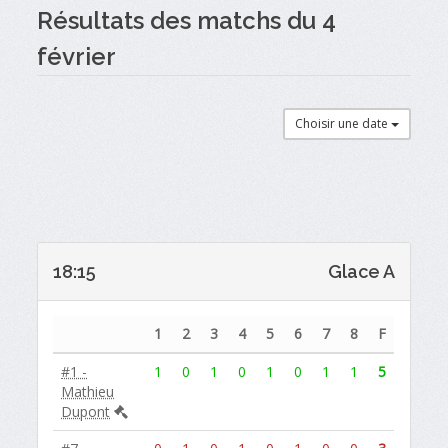
Résultats des matchs du 4
février
Choisir une date
18:15
Glace A
1
2
3
4
5
6
7
8
F
#1 -
1
0
1
0
1
0
1
1
5
Mathieu
Dupont