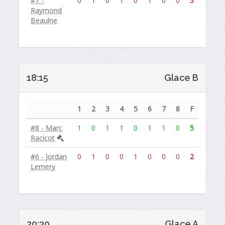
#7 -
0
1
0
1
0
1
0
0
3
Raymond
Beaulne
18:15
Glace B
1
2
3
4
5
6
7
8
F
#8 - Marc
1
0
1
1
0
1
1
0
5
Racicot
#6 - Jordan
0
1
0
0
1
0
0
0
2
Lemery
20:30
Glace A