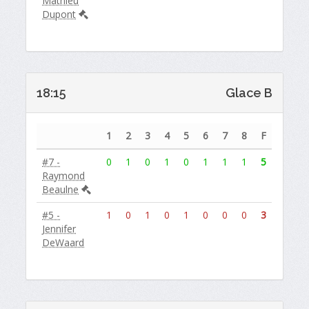
Mathieu
Dupont
18:15
Glace B
1
2
3
4
5
6
7
8
F
#7 -
0
1
0
1
0
1
1
1
5
Raymond
Beaulne
#5 -
1
0
1
0
1
0
0
0
3
Jennifer
DeWaard