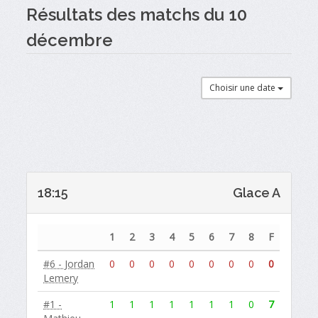
Résultats des matchs du 10
décembre
Choisir une date
18:15
Glace A
1
2
3
4
5
6
7
8
F
#6 - Jordan
0
0
0
0
0
0
0
0
0
Lemery
#1 -
1
1
1
1
1
1
1
0
7