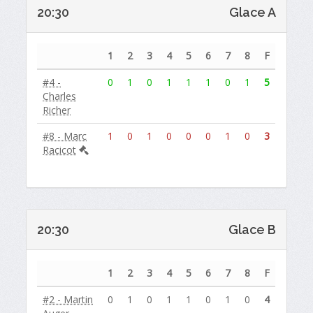
20:30
Glace A
1
2
3
4
5
6
7
8
F
#4 -
0
1
0
1
1
1
0
1
5
Charles
Richer
#8 - Marc
1
0
1
0
0
0
1
0
3
Racicot
20:30
Glace B
1
2
3
4
5
6
7
8
F
#2 - Martin
0
1
0
1
1
0
1
0
4