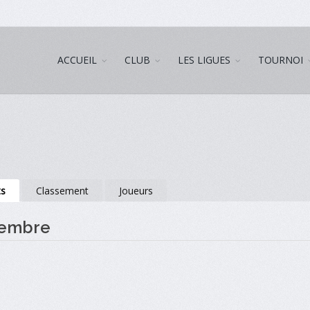
ACCUEIL
CLUB
LES LIGUES
TOURNOI
ts
Classement
Joueurs
vembre