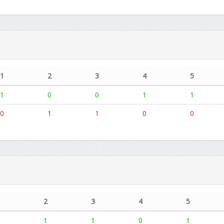
1
2
3
4
5
1
0
0
1
1
0
1
1
0
0
1
2
3
4
5
0
1
1
0
1