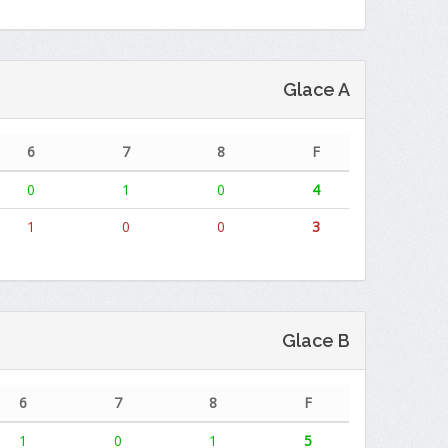
Glace A
6
7
8
F
0
1
0
4
1
0
0
3
Glace B
6
7
8
F
1
0
1
5