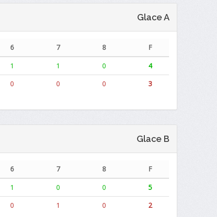
Glace A
6
7
8
F
1
1
0
4
0
0
0
3
Glace B
6
7
8
F
1
0
0
5
0
1
0
2