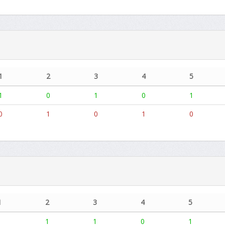
1
2
3
4
5
1
0
1
0
1
0
1
0
1
0
1
2
3
4
5
1
1
1
0
1