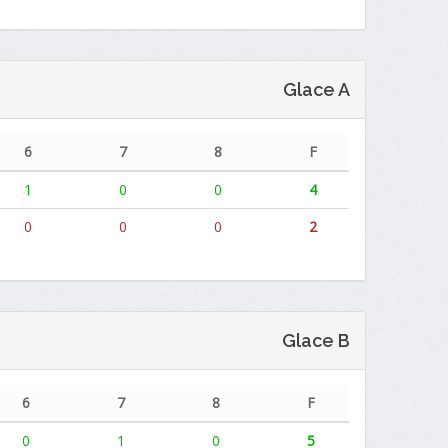
Glace A
6
7
8
F
1
0
0
4
0
0
0
2
Glace B
6
7
8
F
0
1
0
5