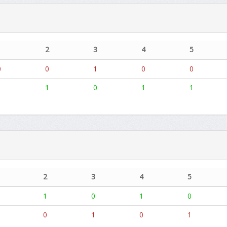
1
2
3
4
5
0
0
1
0
0
1
1
0
1
1
2
3
4
5
1
0
1
0
0
1
0
1