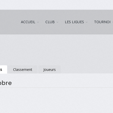
ACCUEIL
CLUB
LES LIGUES
TOURNOI
ts
Classement
Joueurs
obre