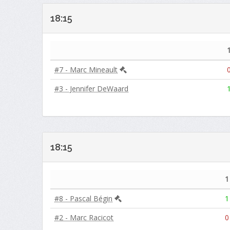
18:15
#7 - Marc Mineault
#3 - Jennifer DeWaard
18:15
1
#8 - Pascal Bégin
1
#2 - Marc Racicot
0