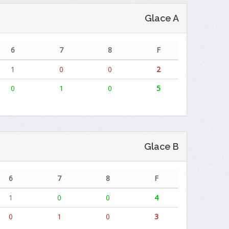
Glace A
6
7
8
F
1
0
0
2
0
1
0
5
Glace B
6
7
8
F
1
0
0
4
0
1
0
3