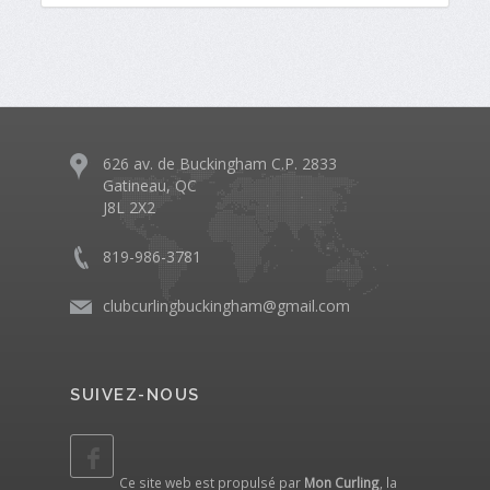
626 av. de Buckingham C.P. 2833
Gatineau, QC
J8L 2X2
819-986-3781
clubcurlingbuckingham@gmail.com
SUIVEZ-NOUS
Ce site web est propulsé par
Mon Curling
, la