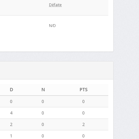
Défaite
N/D
D
N
PTS
0
0
0
4
0
0
2
0
2
1
0
0