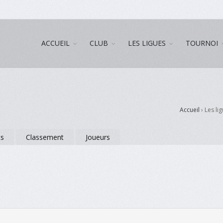
ACCUEIL
CLUB
LES LIGUES
TOURNOI
Accueil
› Les li
ts
Classement
Joueurs