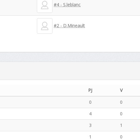
#4 - S.leblanc
#2 - D.Mineault
PJ
V
0
0
4
0
3
1
1
0