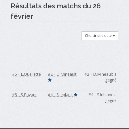
Résultats des matchs du 26
février
Choisir une date
#5 - L.Ouellette
#2 - D.Mineault
#2 - D.Mineault a
gagné
#3 - S.Payant
#4 - S.leblanc
#4 - S.leblanc a
gagné