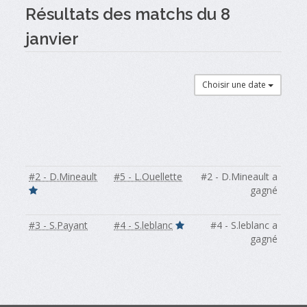
Résultats des matchs du 8
janvier
Choisir une date
#2 - D.Mineault
#5 - L.Ouellette
#2 - D.Mineault a
gagné
#3 - S.Payant
#4 - S.leblanc
#4 - S.leblanc a
gagné