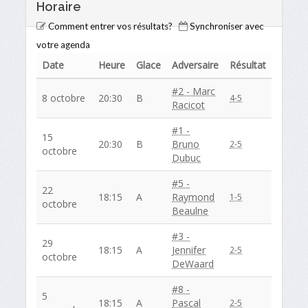
Horaire
Comment entrer vos résultats?
Synchroniser avec
votre agenda
Date
Heure
Glace
Adversaire
Résultat
#2 - Marc
8 octobre
20:30
B
4-5
Racicot
#1 -
15
20:30
B
Bruno
2-5
octobre
Dubuc
#5 -
22
18:15
A
Raymond
1-5
octobre
Beaulne
#3 -
29
18:15
A
Jennifer
2-5
octobre
DeWaard
#8 -
5
18:15
A
Pascal
2-5