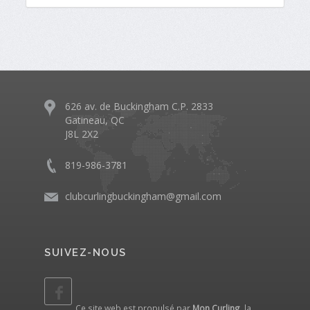
626 av. de Buckingham C.P. 2833
Gatineau, QC
J8L 2X2
819-986-3781
clubcurlingbuckingham@gmail.com
SUIVEZ-NOUS
Ce site web est propulsé par
Mon Curling
, la