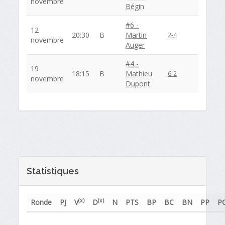
novembre
Bégin
#6 -
12
20:30
B
Martin
2-4
novembre
Auger
#4 -
19
18:15
B
Mathieu
6-2
novembre
Dupont
Statistiques
(x)
(x)
Ronde
PJ
V
D
N
PTS
BP
BC
BN
PP
P