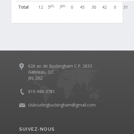
(0)
(0)
Total
12
5
7
0
45
30
42
0
31
626 av. de Buckingham C.P. 2833
Gatineau, QC
J8L 2X2
819-986-3781
clubcurlingbuckingham@gmail.com
SUIVEZ-NOUS