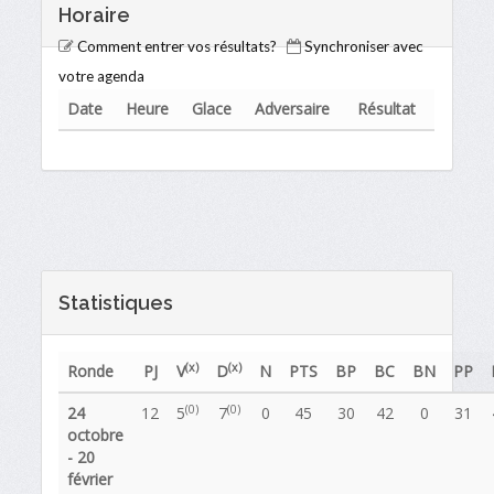
Horaire
Comment entrer vos résultats?
Synchroniser avec
votre agenda
Date
Heure
Glace
Adversaire
Résultat
Statistiques
(x)
(x)
Ronde
PJ
V
D
N
PTS
BP
BC
BN
PP
(0)
(0)
24
12
5
7
0
45
30
42
0
31
octobre
- 20
février