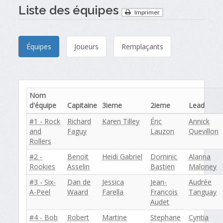
Liste des équipes
Imprimer
Équipes
Joueurs
Remplaçants
Nom
d'équipe
Capitaine
3ieme
2ieme
Lead
#1 - Rock
Richard
Karen Tilley
Éric
Annick
and
Faguy
Lauzon
Quevillon
Rollers
#2 -
Benoit
Heidi Gabriel
Dominic
Alanna
Rookies
Asselin
Bastien
Maloney
#3 - Six-
Dan de
Jessica
Jean-
Audrée
A-Peel
Waard
Farella
Francois
Tanguay
Audet
#4 - Bob
Robert
Martine
Stephane
Cyntia