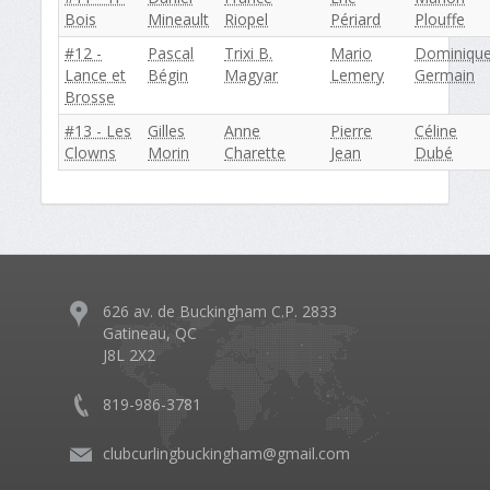
Bois
Mineault
Riopel
Périard
Plouffe
#12 -
Pascal
Trixi B.
Mario
Dominiqu
Lance et
Bégin
Magyar
Lemery
Germain
Brosse
#13 - Les
Gilles
Anne
Pierre
Céline
Clowns
Morin
Charette
Jean
Dubé
626 av. de Buckingham C.P. 2833
Gatineau, QC
J8L 2X2
819-986-3781
clubcurlingbuckingham@gmail.com