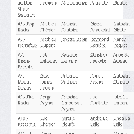
and the
Lemieux
Maisonneuve
Paquette
Plouffe
Stone
Sweepers
#5 - Pop
Mathieu
Melanie
Pierre
Nathalie
Rocks
Chénier
Gauthier
Beausoleil
Pilotte
#6 -
Mathieu
Jovette Babin
Raymond
Nancy
Pierrafeux
Dupont
Carrière
Paquet
#7 -
Erik
Karoline
Christian
Anne St-
Beaux
Labonté
Longpré
Fauvelle
Amour
Parents
#8 -
Guy-
Rebecca
Daniel
Nathalie
Monte
James
Welburn
Séguin
Charron
Cristos
Leroux
#9 - Fire
Serge
Francine
Luc
Julie St-
Rocks
Payant
Simoneau -
Ouellette
Laurent
Payant
#10 -
Luc
Mireille
André La
Linda La
Katzamis
Chénier
Plouffe
Salle
Salle
#11 - Ti-
Daniel
France
Eric
Manon