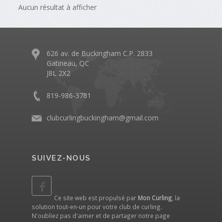
Aucun résultat à afficher
626 av. de Buckingham C.P. 2833
Gatineau, QC
J8L 2X2
819-986-3781
clubcurlingbuckingham@gmail.com
SUIVEZ-NOUS
Ce site web est propulsé par
Mon Curling
, la
solution tout-en-un pour votre club de curling.
N'oubliez pas d'aimer et de partager notre
page