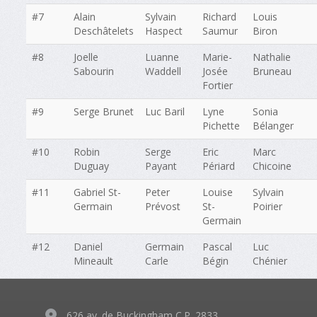
#7
Alain
Sylvain
Richard
Louis
Deschâtelets
Haspect
Saumur
Biron
#8
Joelle
Luanne
Marie-
Nathalie
Sabourin
Waddell
Josée
Bruneau
Fortier
#9
Serge Brunet
Luc Baril
Lyne
Sonia
Pichette
Bélanger
#10
Robin
Serge
Eric
Marc
Duguay
Payant
Périard
Chicoine
#11
Gabriel St-
Peter
Louise
Sylvain
Germain
Prévost
St-
Poirier
Germain
#12
Daniel
Germain
Pascal
Luc
Mineault
Carle
Bégin
Chénier
626 av. de Buckingham C.P. 2833