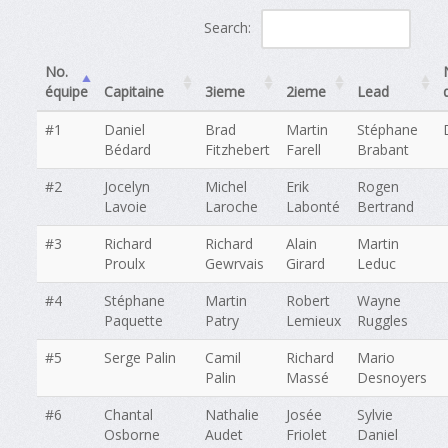
Search:
No.
équipe
Capitaine
3ieme
2ieme
Lead
#1
Daniel
Brad
Martin
Stéphane
Bédard
Fitzhebert
Farell
Brabant
#2
Jocelyn
Michel
Erik
Rogen
Lavoie
Laroche
Labonté
Bertrand
#3
Richard
Richard
Alain
Martin
Proulx
Gewrvais
Girard
Leduc
#4
Stéphane
Martin
Robert
Wayne
Paquette
Patry
Lemieux
Ruggles
#5
Serge Palin
Camil
Richard
Mario
Palin
Massé
Desnoyers
#6
Chantal
Nathalie
Josée
Sylvie
Osborne
Audet
Friolet
Daniel