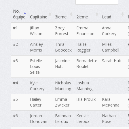
No.
équipe
Capitaine
3ieme
2ieme
Lead
#1
Jillian
Zoey
Emma
Anna
Wilson
Forrest
Einarsson
Corkery
#2
Ainsley
Thira
Haizel
Miles
Morris
Boocock
Reggler
Campbell
#3
Estelle
Jasmine
Bernadette
Sarah Hutt
Louis-
Hutt
Boulet
Seize
#4
Kyle
Nicholas
Joshua
Corkery
Manning
Manning
#5
Hailey
Emma
Isla Proulx
Kara
Carter
Zwicker
McKenna
#6
Jordan
Brennan
Kenzie
Nathan
Donovan
Leroux
Leroux
Rose