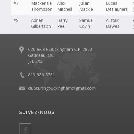
#7
Mackenzie
Alex
Julian
Lucas
Thompson
Mitchell
Mackie
Deslauriers
#8
Adrien
Harry
Samuel
Alistair
Gilbertson
Peel
Covin
Dawes
626 av. de Buckingham C.P. 2833
Gatineau, QC
J8L 2X2
819-986-3781
clubcurlingbuckingham@gmail.com
SUIVEZ-NOUS