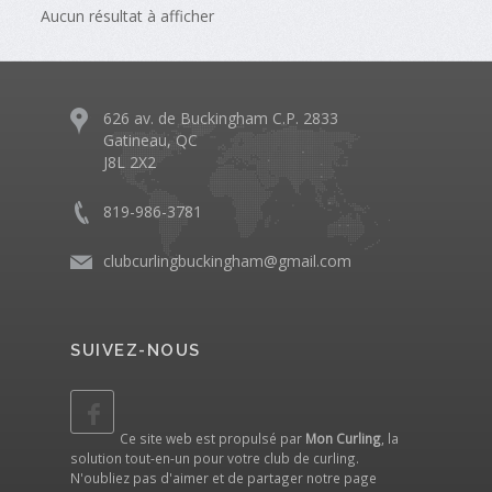
Aucun résultat à afficher
626 av. de Buckingham C.P. 2833
Gatineau, QC
J8L 2X2
819-986-3781
clubcurlingbuckingham@gmail.com
SUIVEZ-NOUS
Ce site web est propulsé par
Mon Curling
, la
solution tout-en-un pour votre club de curling.
N'oubliez pas d'aimer et de partager notre
page