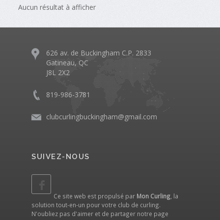
Aucun résultat à afficher
626 av. de Buckingham C.P. 2833
Gatineau, QC
J8L 2X2
819-986-3781
clubcurlingbuckingham@gmail.com
SUIVEZ-NOUS
Ce site web est propulsé par
Mon Curling
, la
solution tout-en-un pour votre club de curling.
N'oubliez pas d'aimer et de partager notre
page