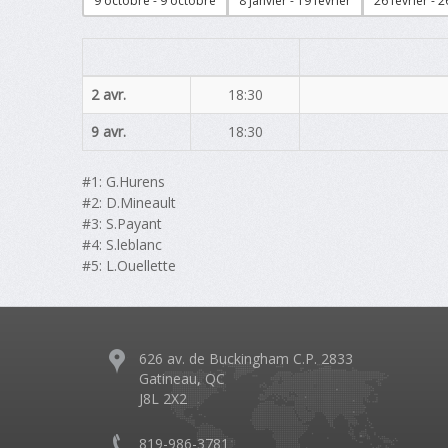
9 octobre - 9 octobre
8 janvier - 19 février
26 février - 
2 avr.
18:30
9 avr.
18:30
#1: G.Hurens
#2: D.Mineault
#3: S.Payant
#4: S.leblanc
#5: L.Ouellette
626 av. de Buckingham C.P. 2833
Gatineau, QC
J8L 2X2
819-986-3781