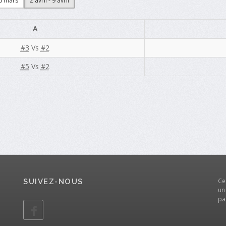
26 mars
2 avril - 9 avril
A
#3
Vs
#2
#5
Vs
#2
Ce
SUIVEZ-NOUS
un
pa