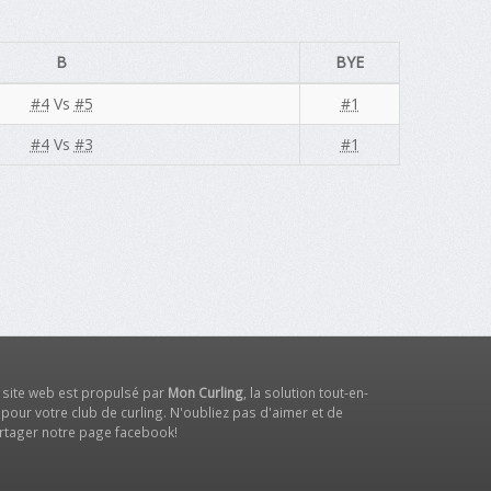
B
BYE
#4
Vs
#5
#1
#4
Vs
#3
#1
 site web est propulsé par
Mon Curling
, la solution tout-en-
 pour votre club de curling. N'oubliez pas d'aimer et de
rtager notre
page facebook
!