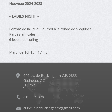
Nouveau 2024-2025
« LADIES NIGHT »
Format de la ligue: Tournoi à la ronde de 5 équipes
Parties amicales
6 bouts de curling
Mardi de 16h15 - 17h45
626 av. de Buckingham C.P. 2833
Gatineau, QC
J8L 2X2
819-986-3781
clubcurlingbuckingham@gmail.com