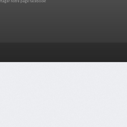
rtager notre
page facebook
!