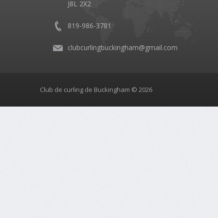
J8L 2X2
819-986-3781
clubcurlingbuckingham@gmail.com
Club de curling de Buckingham © 2026