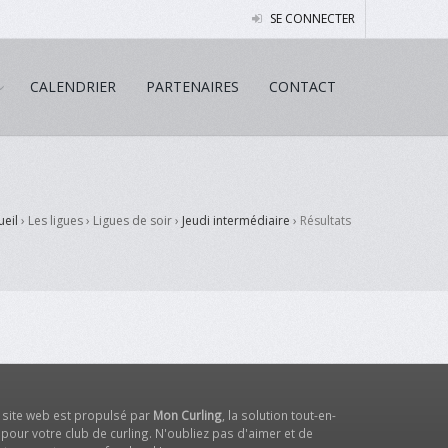
SE CONNECTER
CALENDRIER
PARTENAIRES
CONTACT
ueil
› Les ligues › Ligues de soir ›
Jeudi intermédiaire
›
Résultats
 site web est propulsé par
Mon Curling
, la solution tout-en-
 pour votre club de curling. N'oubliez pas d'aimer et de