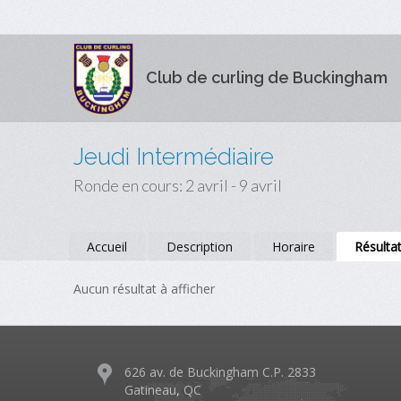
Club de curling de Buckingham
Jeudi Intermédiaire
Ronde en cours: 2 avril - 9 avril
Accueil
Description
Horaire
Résulta
Aucun résultat à afficher
626 av. de Buckingham C.P. 2833
Gatineau, QC