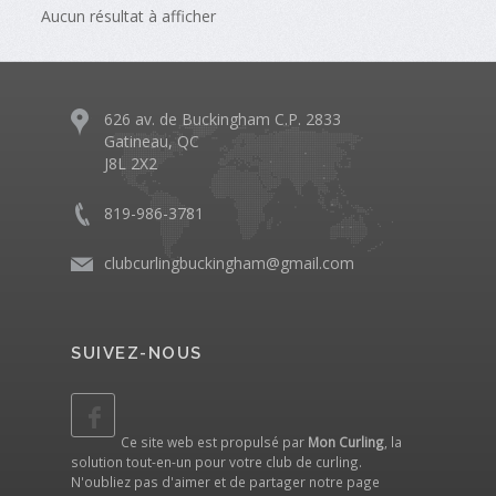
Aucun résultat à afficher
626 av. de Buckingham C.P. 2833
Gatineau, QC
J8L 2X2
819-986-3781
clubcurlingbuckingham@gmail.com
SUIVEZ-NOUS
Ce site web est propulsé par
Mon Curling
, la
solution tout-en-un pour votre club de curling.
N'oubliez pas d'aimer et de partager notre
page