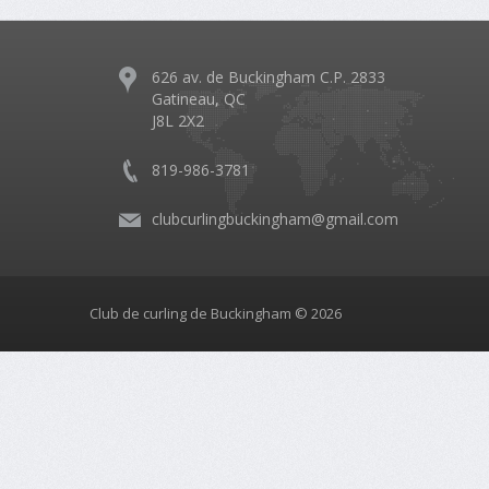
626 av. de Buckingham C.P. 2833
Gatineau, QC
J8L 2X2
819-986-3781
clubcurlingbuckingham@gmail.com
Club de curling de Buckingham © 2026