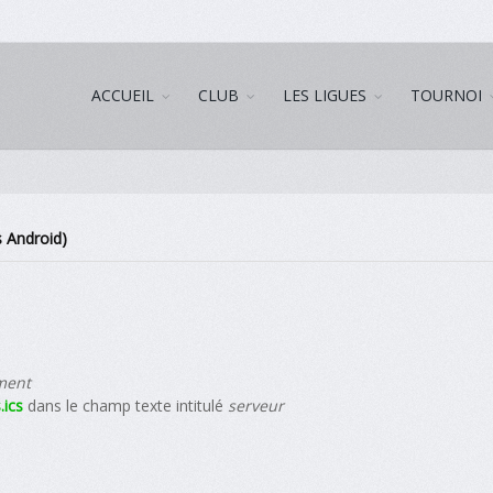
ACCUEIL
CLUB
LES LIGUES
TOURNOI
s Android)
ment
.ics
dans le champ texte intitulé
serveur