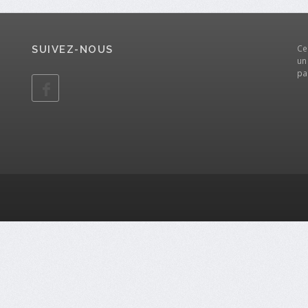
Ce
SUIVEZ-NOUS
un
pa