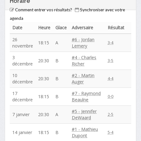
Horaire
Comment entrer vos résultats?
Synchroniser avec votre
agenda
Date
Heure
Glace
Adversaire
Résultat
26
#6 - Jordan
18:15
A
3-4
novembre
Lemery
3
#4 - Charles
20:30
B
3-5
décembre
Richer
10
#2 - Martin
20:30
B
4-4
décembre
Auger
17
#7 - Raymond
18:15
B
0-0
décembre
Beaulne
#5 - Jennifer
7 janvier
20:30
A
2-5
DeWaard
#1 - Mathieu
14 janvier
18:15
B
5-4
Dupont