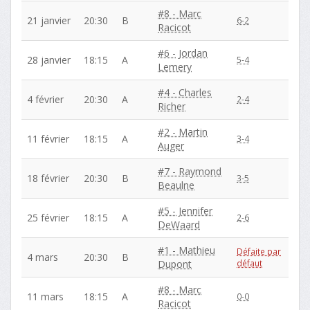
#8 - Marc
21 janvier
20:30
B
6-2
Racicot
#6 - Jordan
28 janvier
18:15
A
5-4
Lemery
#4 - Charles
4 février
20:30
A
2-4
Richer
#2 - Martin
11 février
18:15
A
3-4
Auger
#7 - Raymond
18 février
20:30
B
3-5
Beaulne
#5 - Jennifer
25 février
18:15
A
2-6
DeWaard
#1 - Mathieu
Défaite par
4 mars
20:30
B
Dupont
défaut
#8 - Marc
11 mars
18:15
A
0-0
Racicot