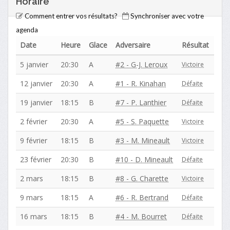
Horaire
Comment entrer vos résultats?
Synchroniser avec votre
agenda
Date
Heure
Glace
Adversaire
Résultat
5 janvier
20:30
A
#2 - G-J. Leroux
Victoire
12 janvier
20:30
A
#1 - R. Kinahan
Défaite
19 janvier
18:15
B
#7 - P. Lanthier
Défaite
2 février
20:30
A
#5 - S. Paquette
Victoire
9 février
18:15
B
#3 - M. Mineault
Victoire
23 février
20:30
B
#10 - D. Mineault
Défaite
2 mars
18:15
B
#8 - G. Charette
Victoire
9 mars
18:15
A
#6 - R. Bertrand
Défaite
16 mars
18:15
B
#4 - M. Bourret
Défaite