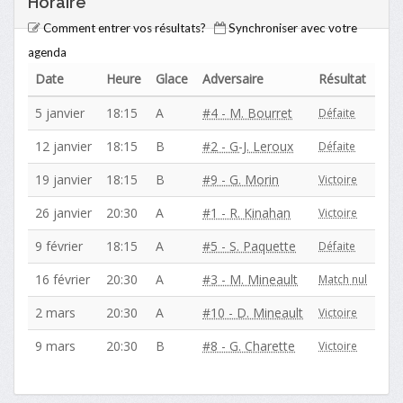
Horaire
Comment entrer vos résultats?
Synchroniser avec votre
agenda
Date
Heure
Glace
Adversaire
Résultat
5 janvier
18:15
A
#4 - M. Bourret
Défaite
12 janvier
18:15
B
#2 - G-J. Leroux
Défaite
19 janvier
18:15
B
#9 - G. Morin
Victoire
26 janvier
20:30
A
#1 - R. Kinahan
Victoire
9 février
18:15
A
#5 - S. Paquette
Défaite
16 février
20:30
A
#3 - M. Mineault
Match nul
2 mars
20:30
A
#10 - D. Mineault
Victoire
9 mars
20:30
B
#8 - G. Charette
Victoire